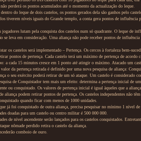
 não perderá os pontos acumulados até o momento da actualização do leque.
dentro do leque de dois castelos, os pontos gerados dela são ganhos pelo caste
los tiverem níveis iguais do Grande templo, a conta gera pontos de influência p
s jogadores lutam pela conquista dos castelos num só quadrante. O leque de inf
ão se leva em consideração. Uma aliança não pode receber pontos de influência 
ar os castelos será implementado – Pertença. Os cercos à fortaleza bem-suced
etirar pontos de pertença. Cada castelo terá um máximo de pertença de acordo c
: a cada 15 minutos cresce em 1 ponto até atingir o máximo. Atacado um cast
O valor da pertença retirada é definido por uma nova pesquisa de aliança: Conqu
ença o seu exército poderá retirar de um só ataque. Um castelo é considerado c
esquisa de Conquistador tem mais um efeito: determina a pertença inicial de um 
ente ou conquistado. Os valores de pertença inicial é igual àqueles que a alianç
de aliança podem retirar pontos de pertença. Os castelos independentes não têm
conquistado quando ficar com menos de 1000 unidades.
que já foi conquistado de outra aliança, precisa pesquisar no mínimo 1 nível de
es doadas para um castelo ou centro militar é 500 000 000.
ades de nível ascendente serão lançados para os castelos conquistados. Entretan
taque nômade perdido retira o castelo da aliança.
ncederão comboio de ouro.