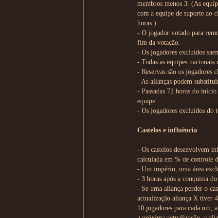
membros menos 3. (As equipa
com a equipe de suporte ao c
horas.)
- O jogador votado para remo
fim da votação.
- Os jogadores excluídos sae
- Todas as equipes nacionai
- Reservas são os jogadores c
- As alianças podem substitu
- Passadas 72 horas do iníci
equipe.
- Os jogadores excluídos do 
Castelos e influência
- Os castelos desenvolvem in
calculada em % de controle 
- Um império, uma área exclu
- 3 horas após a conquista do
- Se uma aliança perder o ca
actualização aliança X tiver 
10 jogadores para cada um, a 
a próxima actualização, a ali