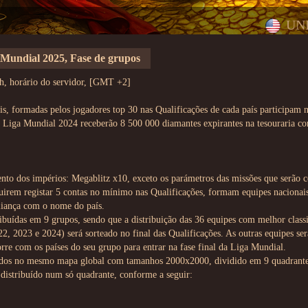
UN
 Mundial 2025, Fase de grupos
0h, horário do servidor, [GMT +2]
is, formadas pelos jogadores top 30 nas Qualificações de cada país participam n
 Liga Mundial 2024 receberão 8 500 000 diamantes expirantes na tesouraria c
nto dos impérios: Megablitz x10, exceto os parámetros das missões que serão 
uirem registar 5 contas no mínimo nas Qualificações, formam equipes nacionais
liança com o nome do país.
ribuídas em 9 grupos, sendo que a distribuição das 36 equipes com melhor classi
2, 2023 e 2024) será sorteado no final das Qualificações. As outras equipes se
rre com os países do seu grupo para entrar na fase final da Liga Mundial.
uados no mesmo mapa global com tamanhos 2000x2000, dividido em 9 quadrante
 distribuído num só quadrante, conforme a seguir: