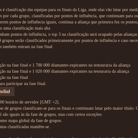
s é classifcação das equipas para os finais da Liga, onde elas vão lutar por med
es por cada grupo, classificadas por pontos de influência, que continuam para os 
verem pontos de influência iguais, continua a aliança que primeira fez os ponto
o uma classificação mais alta
nham pontos de influência, o top 3 na classificação será ocupado pelas aliança
9 grupos serão classificados primeiramente por pontos de influência e caso nec
es também entram na fase final.
ação na fase final e 1 700 000 diamantes expirantes na testouraria da aliança
ação na fase final e 1 020 000 diamantes expirantes na tesouraria da aliança
ção na fase final
ra participar na fase final.
ndial
:00 horário de servidor [GMT +2].
se de grupos classificam-se para os finais e continuam lutar pelo maior título
al são iguais às da fase de grupos, mas com certos exceções:
esmo mapa global da fase de grupos.
ntas classificadas mantêm-se.