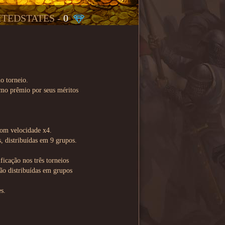
ITEDSTATES -
0
o torneio.
omo prêmio por seus méritos
com velocidade x4.
, distribuídas em 9 grupos.
ficação nos três torneios
rão distribuídas em grupos
s.