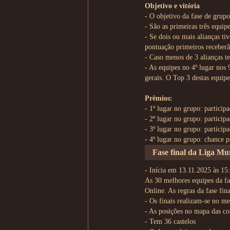
Objetivo e vitória
- O objetivo da fase de grupo
- São as primeiras três equip
- Se dois ou mais alianças ti
pontuação primeiros receberã
- Caso menos de 3 alianças te
- As equipes no 4º lugar nos 
gerais. O Top 3 destas equip
Prêmios:
- 1º lugar no grupo: particip
- 2º lugar no grupo: particip
- 3º lugar no grupo: participa
- 4º lugar no grupo: chance pa
Fase final da Liga Mu
- Inícia em 13.11.2025 às 15
As 30 melhores equipes da fa
Online. As regras da fase fin
- Os finais realizam-se no m
- As posições no mapa das co
- Tem 36 castelos