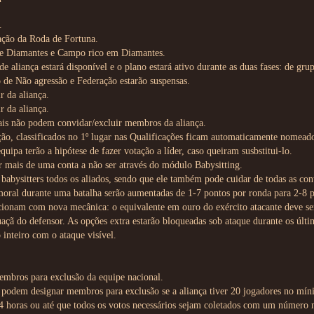
.
ação da Roda de Fortuna.
de Diamantes e Campo rico em Diamantes.
aliança estará disponível e o plano estará ativo durante as duas fases: de grupo
o de Não agressão e Federação estarão suspensas.
r da aliança.
r da aliança.
ciais não podem convidar/excluir membros da aliança.
ão, classificados no 1º lugar nas Qualificações ficam automaticamente nomeados
ipa terão a hipótese de fazer votação a líder, caso queiram susbstitui-lo.
r mais de uma conta a não ser através do módulo Babysitting.
abysitters todos os aliados, sendo que ele também pode cuidar de todas as con
moral durante uma batalha serão aumentadas de 1-7 pontos por ronda para 2-8 
ncionam com nova mecânica: o equivalente em ouro do exército atacante deve 
açã do defensor. As opções extra estarão bloqueadas sob ataque durante os últ
inteiro com o ataque visível.
mbros para exclusão da equipe nacional.
al podem designar membros para exclusão se a aliança tiver 20 jogadores no mín
4 horas ou até que todos os votos necessários sejam coletados com um número