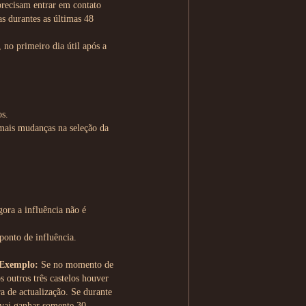
recisam entrar em contato
s durantes as últimas 48
no primeiro dia útil após a
os.
 mais mudanças na seleção da
ora a influência não é
ponto de influência.
Exemplo:
Se no momento de
s outros três castelos houver
a de actualização. Se durante
a vai ganhar somente 30