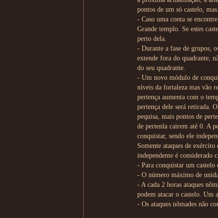
pontos de um só castelo, mas
- Caso uma conta se encontre 
Grande templo. Se estes caste
perto dela.
- Durante a fase de grupos, o
extende fora do quadrante, n
do seu quadrante.
- Um novo módulo de conquist
níveis da fortaleza mas vão r
pertença aumenta com o tempo
pertença dele será retirada. 
pequisa, mais pontos de pert
de pertenla cairem até 0. A p
conquistar, sendo ele indepen
Somente ataques de exército 
independente é considerado 
- Para conquistar um castelo 
- O número máximo de unidad
- A cada 2 horas ataques nôm
podem atacar o castelo. Um a
- Os ataques nômades não co