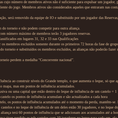
s cujo número de membros ativos não é suficiente para expulsar um jogador, p
liente do jogo. Membros ativos são considerados aqueles que entraram nas conta
ção, será removido da equipe de IO e substituido por um jogador das Reservas, 
m do torneio e não podem competir para outra aliança.
s com número máximo de membros terão 3 jogadores reservas.
lassificados em lugares 31, 32 e 33 nas Qualificações
ir os membros excluídos somente durante os primeiros 72 horas da fase de grup
o do torneio e substituídos os membros excluídos, as alianças não poderão fazer
torneio perdem a medalha “Concorrente nacional”.
fluência ao construir níveis do Grande templo, o que aumenta o leque, só que ag
do mapa, mas em pontos de influência acumulados.
siva ou uma capital que estão dentro do leque de influência de um castelo = 1 
 castelo os pontos de influência acumulam e são actualizados a cada hora
stelo, os pontos de influência acumulados até o momento da perda, mantêm-se.
4 castelos e no leque de influência de um deles estão 30 jogadores, e no leque do
aliança terá 60 pontos de influência que se adicionam aos acumulados até a hor
ança tiver perdido os três castelos com 10 jogadores no leque para cada um, el