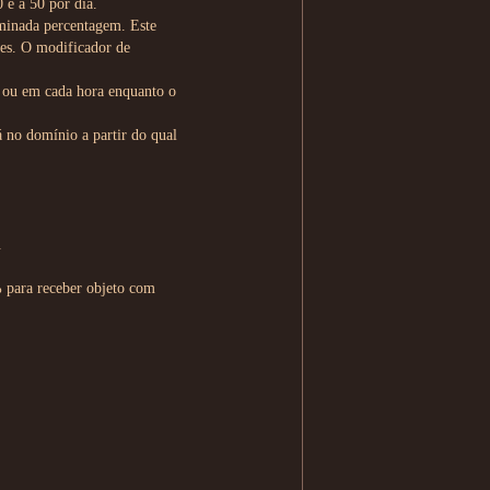
 e a 50 por dia.
minada percentagem. Este
res. O modificador de
a ou em cada hora enquanto o
 no domínio a partir do qual
.
 para receber objeto com