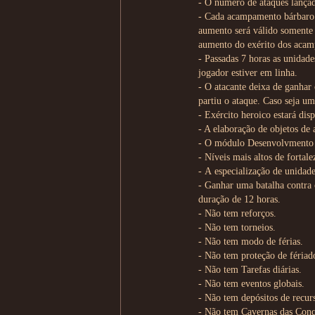
- O número de ataques lançad
- Cada acampamento bárbaro
aumento será válido somente 
aumento do exérito dos acam
- Passadas 7 horas as unidad
jogador estiver em linha.
- O atacante deixa de ganhar
partiu o ataque. Caso seja um
- Exército heroico estará dis
- A elaboração de objetos de a
- O módulo Desenvolvmento de
- Níveis mais altos de fortal
- А especialização de unidade
- Ganhar uma batalha contra
duração de 12 horas.
- Não tem reforços.
- Não tem torneios.
- Não tem modo de férias.
- Não tem proteção de fériad
- Não tem Tarefas diárias.
- Não tem eventos globais.
- Não tem depósitos de recur
- Não tem Cavernas das Conq