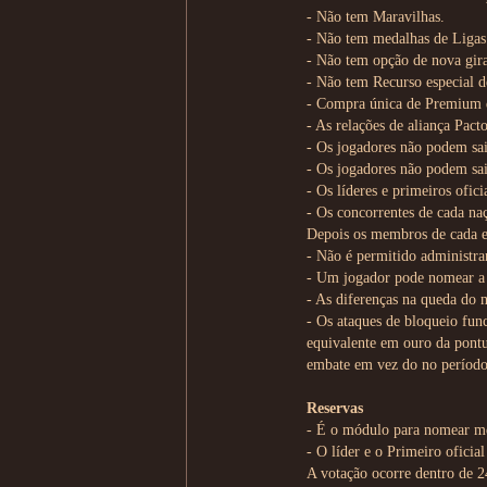
- Não tem Maravilhas.
- Não tem medalhas de Ligas
- Não tem opção de nova gir
- Não tem Recurso especial 
- Compra única de Premium de 
- As relações de aliança Pact
- Os jogadores não podem sai
- Os jogadores não podem sai
- Os líderes e primeiros ofi
- Os concorrentes de cada naç
Depois os membros de cada equ
- Não é permitido administra
- Um jogador pode nomear a b
- As diferenças na queda do 
- Os ataques de bloqueio fu
equivalente em ouro da pontu
embate em vez do no período 
Reservas
- É o módulo para nomear me
- O líder e o Primeiro ofici
A votação ocorre dentro de 2