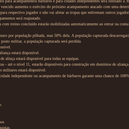
os para acampamentos bárbaros e para cidades independentes será limitado a 30
 vencido aumenta o exército do próximo acampamento atacado com uma deter
para respectivo jogador e não vai afetar as tropas que enfrentam outros jogado
pamentos será reajustado.
es com treino concluído estarão mobilizadas automaticamente ao entrar na cont
 ouro por população pilhada, mas 50% dela. A população capturada descarregará
 posto militar, a população capturada será perdida.
ponível.
liança estará disponível.
 alinça estará disponível para todas as equipas.
ezas - até o nível 11, estarão disponíveis para construção em domínios de aliança
s militares estará disponível.
 cidade independente ou acampamento de bárbaros garante uma chance de 100%
o.
sos.
uistas.