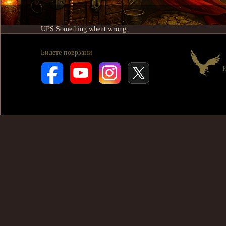
UPS Something whent wrong
Бидете поврзани
И